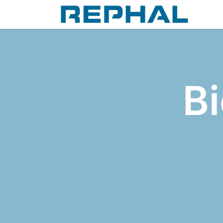
Accu
B