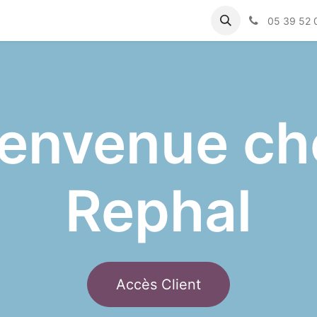
eil
Catalogue des produits
05 39 52 
ienvenue ch
Rephal
Accès Client